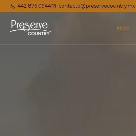
442 876 0944
contacto@preservecountry.mx
Inicio